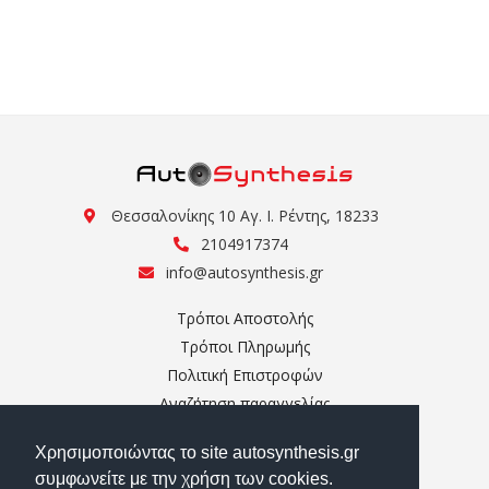
Θεσσαλονίκης 10 Αγ. Ι. Ρέντης, 18233
2104917374
info@autosynthesis.gr
Τρόποι Αποστολής
Τρόποι Πληρωμής
Πολιτική Επιστροφών
Αναζήτηση παραγγελίας
Ο Λογαριασμός μου
Χρησιμοποιώντας το site autosynthesis.gr
Σχετικά με εμάς
συμφωνείτε με την χρήση των cookies.
Επικοινωνία