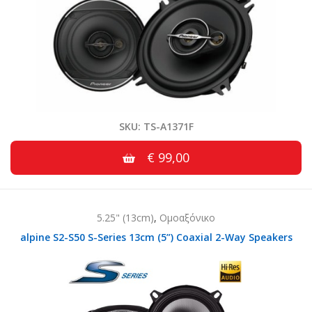
SKU: TS-A1371F
€ 99,00
5.25" (13cm)
,
Ομοαξόνικο
alpine S2-S50 S-Series 13cm (5”) Coaxial 2-Way Speakers