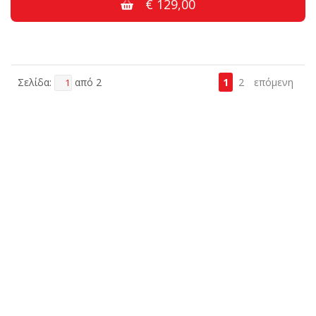
€ 129,00
Σελίδα:
από 2
1
2
επόμενη