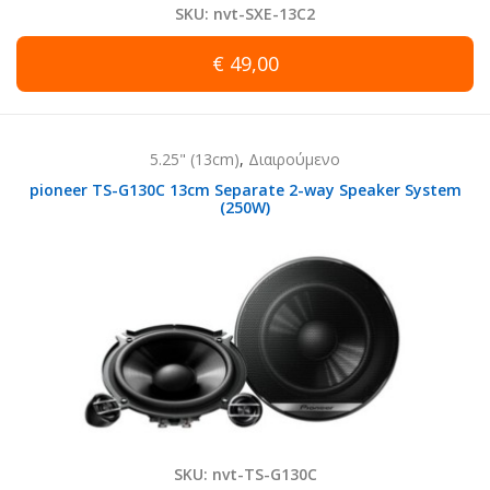
SKU: nvt-SXE-13C2
€ 49,00
5.25" (13cm)
,
Διαιρούμενο
pioneer TS-G130C 13cm Separate 2-way Speaker System
(250W)
SKU: nvt-TS-G130C