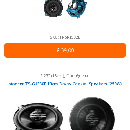
SKU: H-SRJ502E
€ 39,00
5.25" (13cm)
,
Ομοαξόνικο
pioneer TS-G1330F 13cm 3-way Coaxial Speakers (250W)