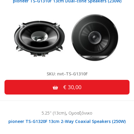
pioneer TS-G1310F 13cm Dual-cone Speakers (230W)
SKU: nvt-TS-G1310F
€ 30,00
5.25" (13cm)
,
Ομοαξόνικο
pioneer TS-G1320F 13cm 2-Way Coaxial Speakers (250W)