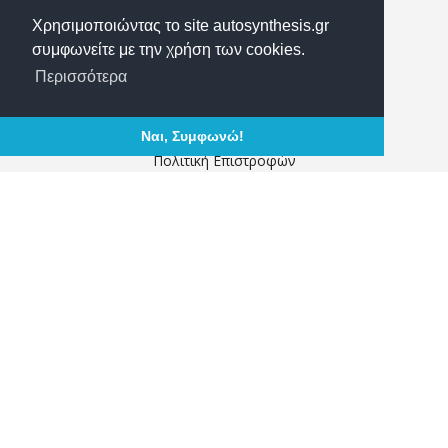
Θεσσαλονίκης 10 Αγ. Ι. Ρέντης, 18233
Χρησιμοποιώντας το site autosynthesis.gr
2104917374
συμφωνείτε με την χρήση των cookies.
info@autosynthesis.gr
Περισσότερα
Τρόποι Αποστολής
Τρόποι Πληρωμής
Ναι, Συμφωνώ!
Πολιτική Επιστροφών
Αναζήτηση παραγγελίας
Ο Λογαριασμός μου
Σχετικά με εμάς
Επικοινωνία
Όροι Χρήσης
ΑΣΦΑΛΕΙΣ ΣΥΝΑΛΛΑΓΕΣ