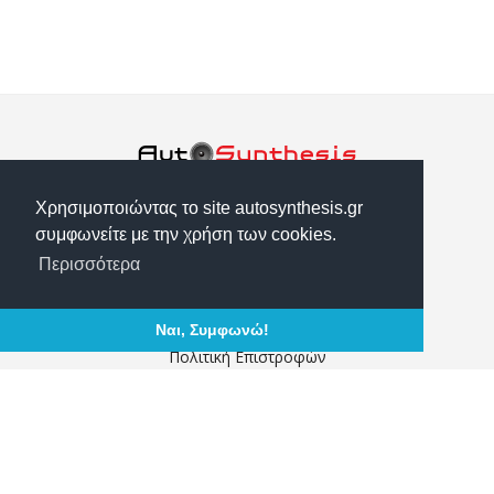
Θεσσαλονίκης 10 Αγ. Ι. Ρέντης, 18233
Χρησιμοποιώντας το site autosynthesis.gr
2104917374
συμφωνείτε με την χρήση των cookies.
info@autosynthesis.gr
Περισσότερα
Τρόποι Αποστολής
Τρόποι Πληρωμής
Ναι, Συμφωνώ!
Πολιτική Επιστροφών
Αναζήτηση παραγγελίας
Ο Λογαριασμός μου
Σχετικά με εμάς
Επικοινωνία