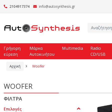
2104917374
info@autosynthesis.gr
Γρήγορη
Μάρκα
Multimedia
Radio
εύρεση
Αυτοκινήτου
CD/USB
Αρχική
Woofer
WOOFER
ΦΙΛΤΡΑ
Επιλογές