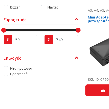
Bizzar
Navtec
A3
,
A4
,
A5
,
A
Mini Adapte
Εύρος τιμής
μετατροπής
Carplay/And
Wireless Ca
Auto
Επιλογές
Νέα προϊόντα
Προσφορά
SKU: D-CP20