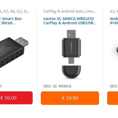
6
,
A7
,
A8
,
Q2
,
Q5
,
Q7
,
A Class
CarPlay & Android Auto
,
B Class
,
C Class
,
CLA Class
,
Universal Car Play & Android Auto
,
Sprinter
A3
,
,
G
r Smart Box
navtec SC-MIWCA WIRELESS
Andr
 Wired
CarPlay & Android USB/USB-
4+6
roid Auto σε
C
ενσ
rplay/Android
Ασύ
Aut
0
SKU: SC-MiWCA
SKU:
€ 59,00
€ 59,90