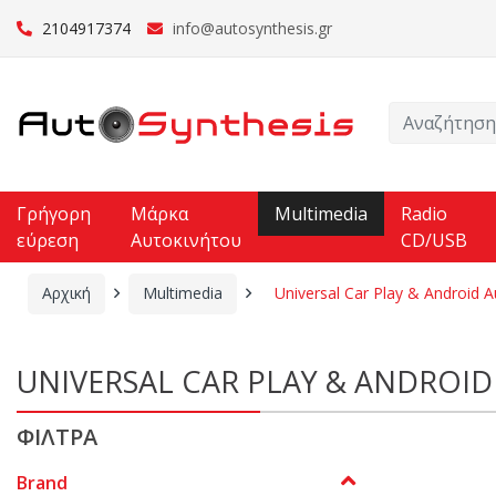
2104917374
info@autosynthesis.gr
Γρήγορη
Μάρκα
Multimedia
Radio
εύρεση
Αυτοκινήτου
CD/USB
Αρχική
Multimedia
Universal Car Play & Android A
UNIVERSAL CAR PLAY & ANDROI
ΦΙΛΤΡΑ
Brand