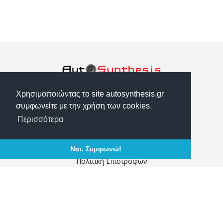
Θεσσαλονίκης 10 Αγ. Ι. Ρέντης, 18233
Χρησιμοποιώντας το site autosynthesis.gr
2104917374
συμφωνείτε με την χρήση των cookies.
info@autosynthesis.gr
Περισσότερα
Τρόποι Αποστολής
Τρόποι Πληρωμής
Ναι, Συμφωνώ!
Πολιτική Επιστροφών
Αναζήτηση παραγγελίας
Ο Λογαριασμός μου
Σχετικά με εμάς
Επικοινωνία