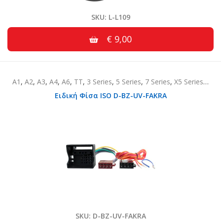
SKU: L-L109
€ 9,00
A1
,
A2
,
A3
,
A4
,
A6
,
TT
,
3 Series
,
5 Series
,
7 Series
,
X5 Series
,
Z4 S
Ειδική Φίσα ISO D-BZ-UV-FAKRA
SKU: D-BZ-UV-FAKRA