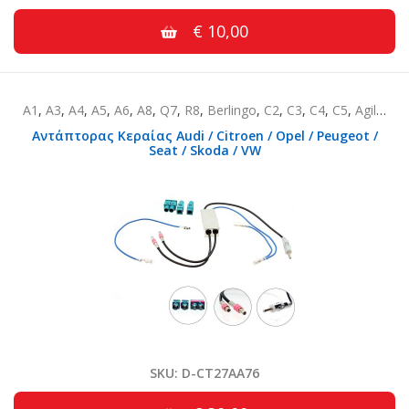
€ 10,00
A1
,
A3
,
A4
,
A5
,
A6
,
A8
,
Q7
,
R8
,
Berlingo
,
C2
,
C3
,
C4
,
C5
,
Agila
,
An
Αντάπτορας Κεραίας Audi / Citroen / Opel / Peugeot /
Seat / Skoda / VW
SKU: D-CT27AA76