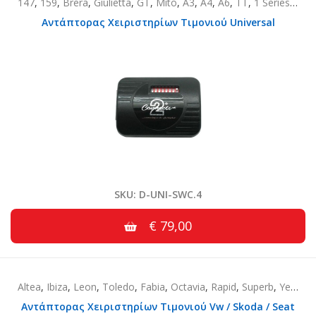
147
,
159
,
Brera
,
Giulietta
,
GT
,
Mito
,
A3
,
A4
,
A6
,
TT
,
1 Series
,
3 Se
Αντάπτορας Χειριστηρίων Τιμονιού Universal
SKU: D-UNI-SWC.4
€ 79,00
Altea
,
Ibiza
,
Leon
,
Toledo
,
Fabia
,
Octavia
,
Rapid
,
Superb
,
Yeti
,
Am
Αντάπτορας Χειριστηρίων Τιμονιού Vw / Skoda / Seat