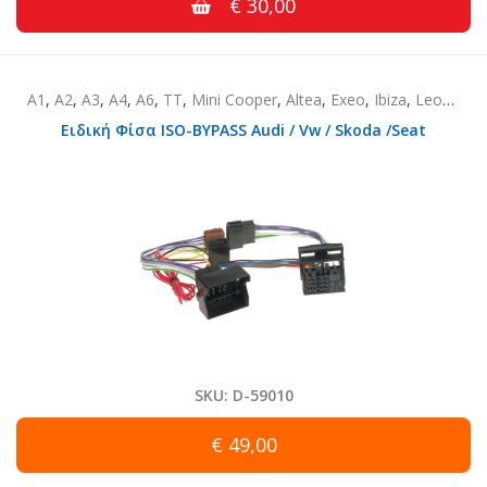
€ 30,00
A1
,
A2
,
A3
,
A4
,
A6
,
TT
,
Mini Cooper
,
Altea
,
Exeo
,
Ibiza
,
Leon
,
Mii
Ειδική Φίσα ISO-BYPASS Audi / Vw / Skoda /Seat
SKU: D-59010
€ 49,00