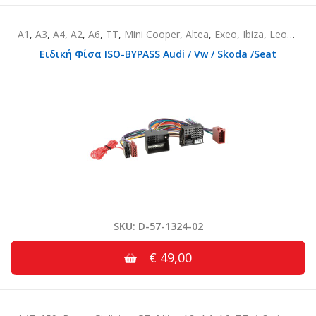
A1
,
A3
,
A4
,
A2
,
A6
,
TT
,
Mini Cooper
,
Altea
,
Exeo
,
Ibiza
,
Leon
,
Mii
Ειδική Φίσα ISO-BYPASS Audi / Vw / Skoda /Seat
SKU: D-57-1324-02
€ 49,00